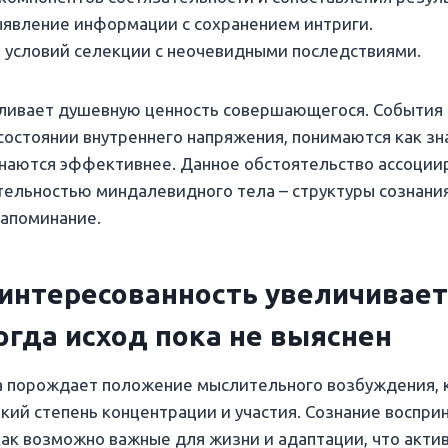
ыявление информации с сохранением интриги.
 условий селекции с неочевидными последствиями.
иливает душевную ценность совершающегося. События 7
состоянии внутреннего напряжения, понимаются как з
наются эффективнее. Данное обстоятельство ассоции
ельностью миндалевидного тела – структуры сознани
апоминание.
интересованность увеличиваетс
огда исход пока не выяснен
а порождает положение мыслительного возбуждения, 
кий степень концентрации и участия. Сознание воспри
как возможно важные для жизни и адаптации, что акти