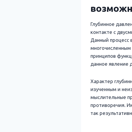
возможн
Глубинное давле
контакте с двус
Данный процесс 
многочисленным 
принципов функц
данное явление 
Характер глубин
изученным и неи
мыслительные пр
противоречия. И
так результатив