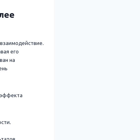
лее
 взаимодействие.
вая его
ван на
ень
 эффекта
сти.
татов.