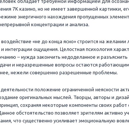
человек обладает требуемой информацией для осознан
ния 7К казино, но не имеет завершенной картинки, ег
 режиме энергичного нахождения пропущенных элемент
 непрерывной концентрации и анализа.
воздействие «не до конца ясно» строится на желании 
 и интеграции ощущения. Целостная психология характ
нчанию – нужда закончить недоделанное и разъяснить
дачи и неразрешенные вопросы остаются работающим
нее, нежели совершенно разрешенные проблемы.
 деятельности положение ограниченной неясности акт
оздание оригинальных мыслей. Творцы, авторы и диза
принцип, сохраняя некоторые компоненты своих работ
Данное обстоятельство позволяет зрителям активно уч
ания, что существенно усиливает эмоциональную вовл