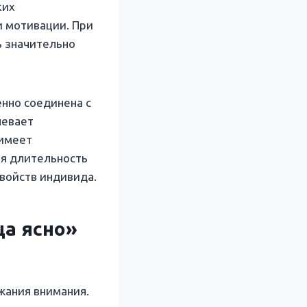
ких
 мотивации. При
ь значительно
нно соединена с
певает
 имеет
я длительность
войств индивида.
ца ясно»
жания внимания.