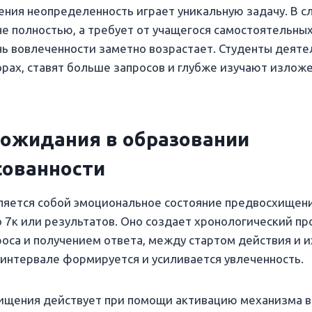
ения неопределенность играет уникальную задачу. В с
не полностью, а требует от учащегося самостоятельн
нь вовлеченности заметно возрастает. Студенты деят
орах, ставят больше запросов и глубже изучают излож
 ожидания в образовании
сованности
ляется собой эмоциональное состояние предвосхищен
о 7к или результатов. Оно создает хронологический 
оса и получением ответа, между стартом действия и и
 интервале формируется и усиливается увлеченность.
ищения действует при помощи активацию механизма 