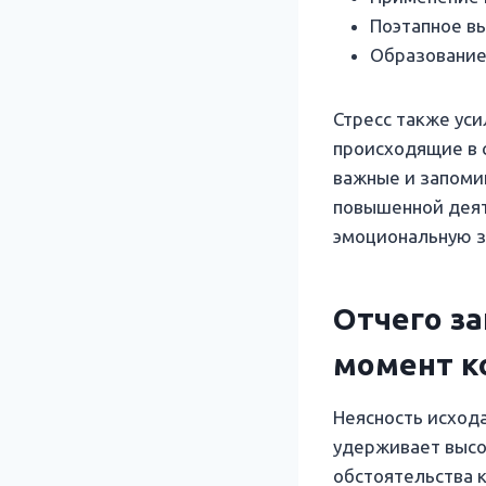
Поэтапное в
Образование
Стресс также ус
происходящие в 
важные и запоми
повышенной деят
эмоциональную з
Отчего за
момент к
Неясность исход
удерживает высо
обстоятельства 