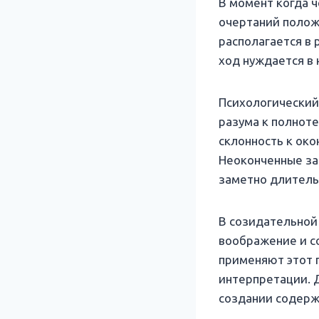
В момент когда 
очертаний положе
располагается в
ход нуждается в
Психологический 
разума к полноте
склонность к око
Неоконченные за
заметно длитель
В созидательной
воображение и с
применяют этот 
интерпретации. 
создании содерж