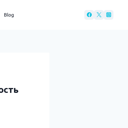
Blog
ость