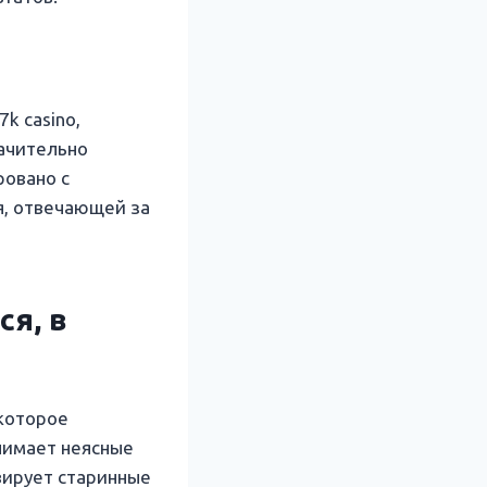
k casino,
начительно
ровано с
я, отвечающей за
я, в
которое
нимает неясные
вирует старинные